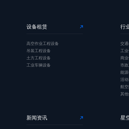
设备租赁
行
高空作业工程设备
交通
吊装工程设备
工业
土方工程设备
商业
工业车辆设备
市政
能源
活动
航空
其他
新闻资讯
星