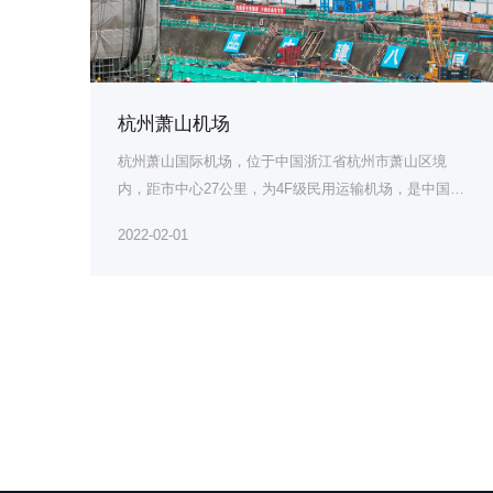
杭州萧山机场
杭州萧山国际机场，位于中国浙江省杭州市萧山区境
内，距市中心27公里，为4F级民用运输机场，是中国十
二大干...
2022-02-01