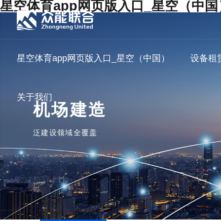
星空体育app网页版入口_星空（中国
星空体育app网页版入口_星空（中国）
设备租
关于我们
机场建造
泛建设领域全覆盖