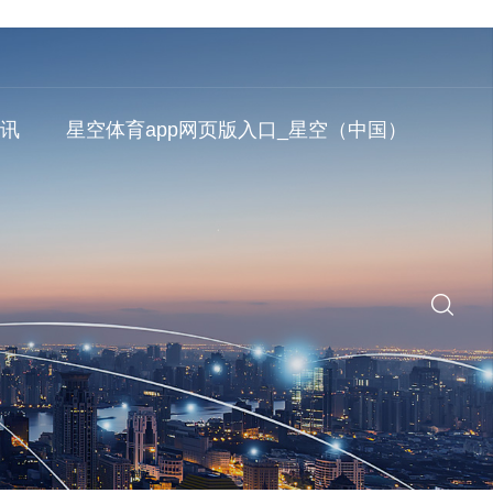
讯
星空体育app网页版入口_星空（中国）