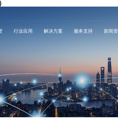
）
赁
行业应用
解决方案
服务支持
新闻资