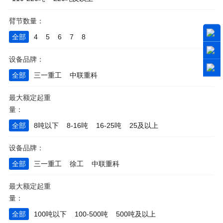
臂节数量：
全部
4
5
6
7
8
设备品牌：
全部
三一重工
中联重科
最大额定起重
量：
全部
8吨以下
8-16吨
16-25吨
25及以上
设备品牌：
全部
三一重工
徐工
中联重科
最大额定起重
量：
全部
100吨以下
100-500吨
500吨及以上