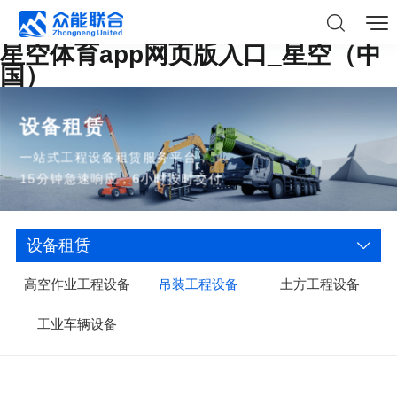
星空体育app网页版入口_星空（中
国）
设备租赁
一站式工程设备租赁服务平台，
15分钟急速响应，6小时按时交付
设备租赁
高空作业工程设备
吊装工程设备
土方工程设备
工业车辆设备