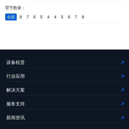
臂节数量：
全部
8
7
6
5
4
4
5
6
7
8
设备租赁
行业应用
解决方案
服务支持
新闻资讯