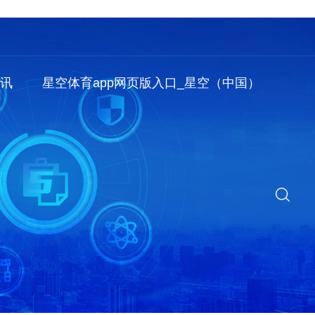
讯
星空体育app网页版入口_星空（中国）