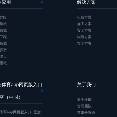
业应用
解决方案
枢纽
租赁方案
领域
施工方案
领域
安全方案
工程
物流方案
领域
数字方案
赛事
航天
领域
空体育app网页版入口
关于我们
星空（中国）
关于众能
管理团队
体育app网页版入口_星空
董事长寄语