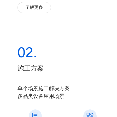
了解更多
02.
施工方案
单个场景施工解决方案
多品类设备应用场景