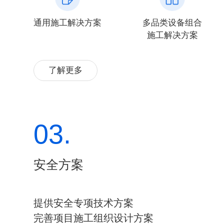
通用施工解决方案
多品类设备组合
施工解决方案
了解更多
03.
安全方案
提供安全专项技术方案
完善项目施工组织设计方案