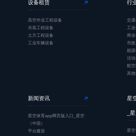
设备租赁
行
高空作业工程设备
交通
吊装工程设备
工业
土方工程设备
商业
工业车辆设备
市政
能源
活动
航空
其他
新闻资讯
星
_
星空体育app网页版入口_星空
（中国）
星空
平台建设