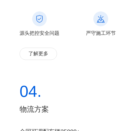
源头把控安全问题
严守施工环节
了解更多
04.
物流方案