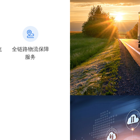
统
全链路物流保障
服务