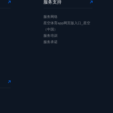
服务支持
服务网络
星空体育app网页版入口_星空
（中国）
服务培训
服务承诺