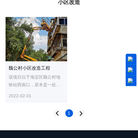
小区改造
魏公村小区改造工程
该项目位于海淀区魏公村地
铁站西南口，原本是一处老
旧小区，现对小区居民进行
2022-02-01
整体拆除搬迁，将重新规划
建设...
1